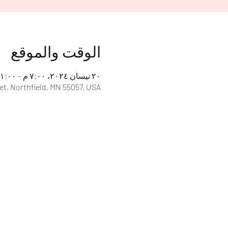
الوقت والموقع
٢٠ نيسان ٢٠٢٤، ٧:٠٠ م – ١١:٠٠ م
et, Northfield, MN 55057, USA