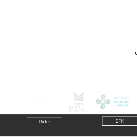
EPK
Rider