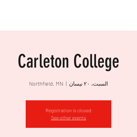
Carleton College
السبت، ٢٠ نيسان
  |  
Northfield, MN
Registration is closed
See other events