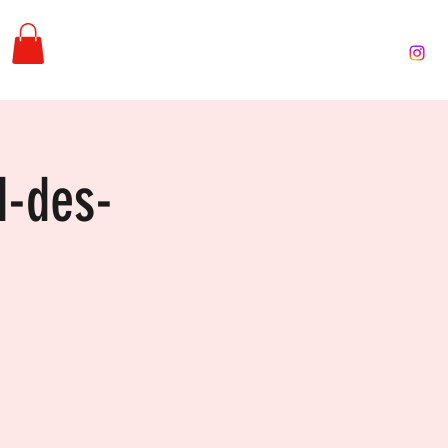
Inicio
Contact
Acerca de
Proyectos
Shop
d-des-