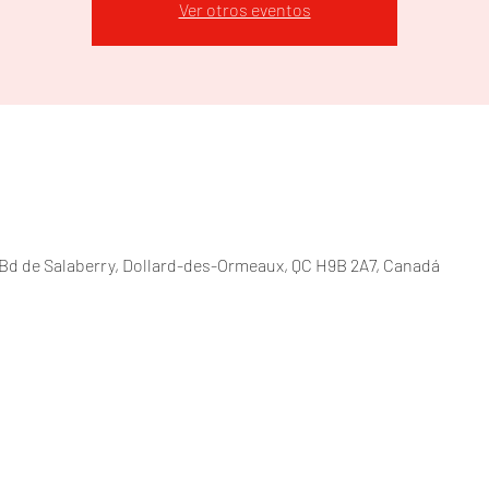
Ver otros eventos
Bd de Salaberry, Dollard-des-Ormeaux, QC H9B 2A7, Canadá