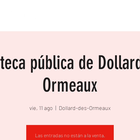
oteca pública de Dollar
Ormeaux
vie, 11 ago
  |  
Dollard-des-Ormeaux
Las entradas no están a la venta.