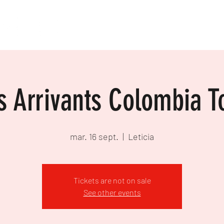
s Arrivants Colombia T
mar. 16 sept.
  |  
Leticia
Tickets are not on sale
See other events